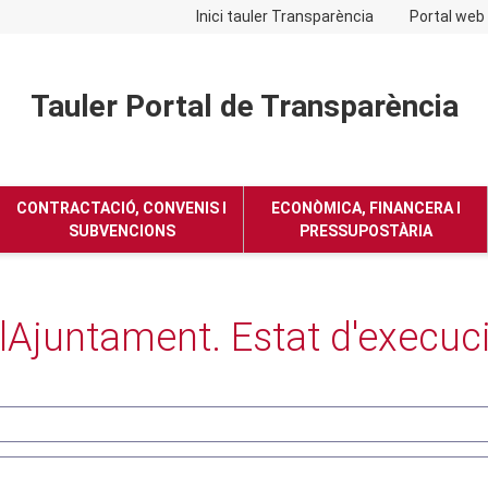
Inici tauler Transparència
Portal web
Tauler Portal de Transparència
No hay subtitulo
CONTRACTACIÓ, CONVENIS I
ECONÒMICA, FINANCERA I
SUBVENCIONS
PRESSUPOSTÀRIA
lAjuntament. Estat d'execuc