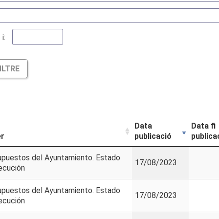
i:
ILTRE
Data
Data fi
er
publicació
publica
upuestos del Ayuntamiento. Estado
17/08/2023
ecución
upuestos del Ayuntamiento. Estado
17/08/2023
ecución