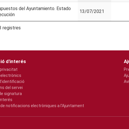
upuestos del Ayuntamiento. Estado
13/07/2021
ecución
3 registres
ió d'interés
Aj
 privacitat
Pr
 electrònics
Aj
'identificació
Av
ns del servei
e signatura
interés
de notificacions electròniques a l'Ajuntament