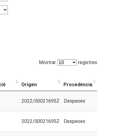
Mostrar
registres
ció
Origen
Procedència
2022/00021695Z
Despeses
2022/00021695Z
Despeses