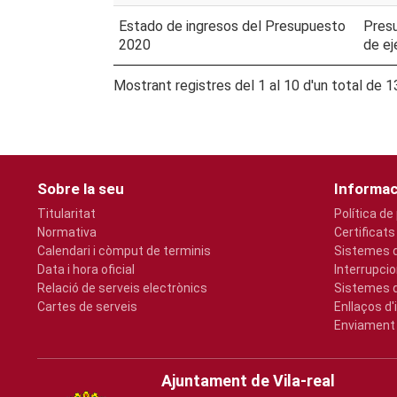
Estado de ingresos del Presupuesto
Pres
2020
de ej
Mostrant registres del 1 al 10 d'un total de 1
Sobre la seu
Informac
Titularitat
Política de
Normativa
Certificats
Calendari i còmput de terminis
Sistemes d
Data i hora oficial
Interrupcio
Relació de serveis electrònics
Sistemes d
Cartes de serveis
Enllaços d'
Enviament 
Ajuntament de Vila-real