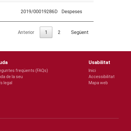
2019/00019286D
Despeses
Anterior
1
2
Següent
uda
Usabilitat
eguntes freqüents (FAQs)
Inici
uda de la seu
Accessibilitat
ís legal
Mapa web