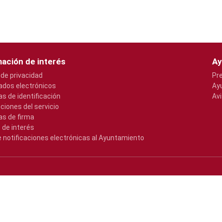
ación de interés
Ay
 de privacidad
Pr
cados electrónicos
Ay
s de identificación
Avi
pciones del servicio
s de firma
 de interés
e notificaciones electrónicas al Ayuntamiento