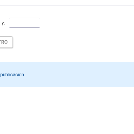
y:
TRO
publicación.