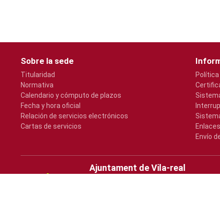
Sobre la sede
Inform
Titularidad
Política
Normativa
Certifi
Calendario y cómputo de plazos
Sistema
Fecha y hora oficial
Interru
Relación de servicios electrónicos
Sistema
Cartas de servicios
Enlaces
Envío d
Ajuntament de Vila-real
Plaça Major, s/n
964547000
atencio@vila-real.es