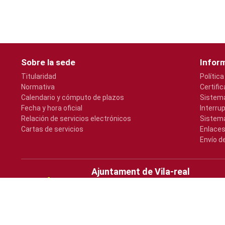
Sobre la sede
Inform
Titularidad
Política
Normativa
Certifi
Calendario y cómputo de plazos
Sistema
Fecha y hora oficial
Interru
Relación de servicios electrónicos
Sistema
Cartas de servicios
Enlaces
Envío d
Ajuntament de Vila-real
Plaça Major, s/n
964547000
atencio@vila-real.es