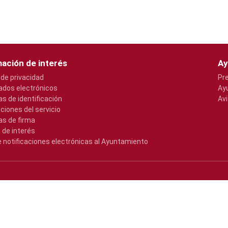
ación de interés
Ay
 de privacidad
Pr
cados electrónicos
Ay
s de identificación
Avi
pciones del servicio
s de firma
 de interés
e notificaciones electrónicas al Ayuntamiento