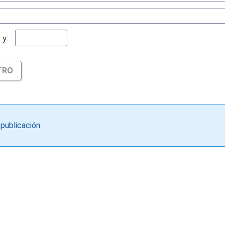
y:
TRO
publicación.