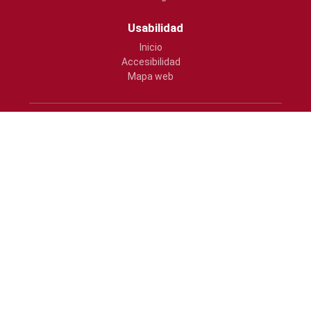
Usabilidad
Inicio
Accesibilidad
Mapa web
Ajuntament de Vila-real
Plaça Major, s/n
964547000
atencio@vila-real.es
www.vila-real.es/