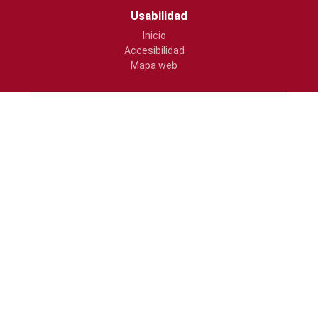
Usabilidad
Inicio
Accesibilidad
Mapa web
Ajuntament de Vila-real
Plaça Major, s/n
964547000
atencio@vila-real.es
www.vila-real.es/