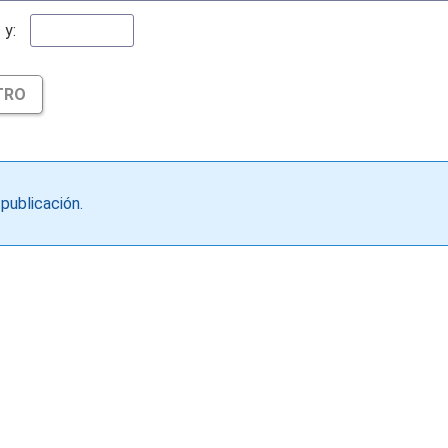
y:
TRO
publicación.