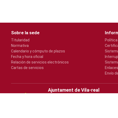
Sobre la sede
Inform
Titularidad
Política
Normativa
Certifi
Calendario y cómputo de plazos
Sistema
Fecha y hora oficial
Interru
Relación de servicios electrónicos
Sistema
Cartas de servicios
Enlaces
Envío d
Ajuntament de Vila-real
Plaça Major, s/n
964547000
atencio@vila-real.es