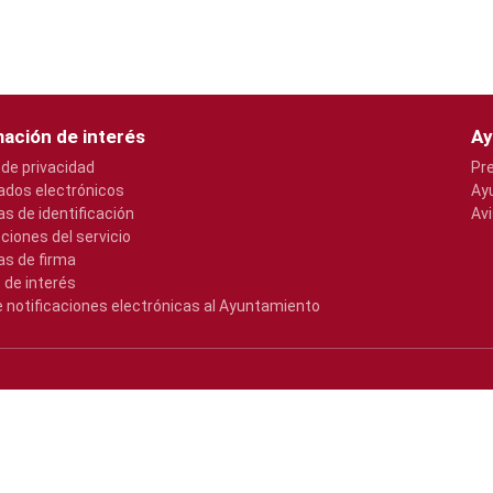
ación de interés
Ay
 de privacidad
Pr
cados electrónicos
Ay
s de identificación
Avi
pciones del servicio
s de firma
 de interés
e notificaciones electrónicas al Ayuntamiento