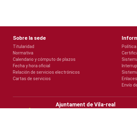
Sobre la sede
Inform
Titularidad
Política
Normativa
Certifi
Calendario y cómputo de plazos
Sistema
Fecha y hora oficial
Interru
Relación de servicios electrónicos
Sistema
Cartas de servicios
Enlaces
Envío d
Ajuntament de Vila-real
Plaça Major, s/n
964547000
atencio@vila-real.es