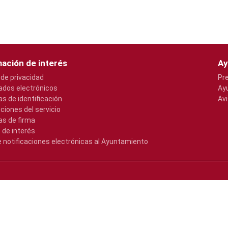
ación de interés
Ay
 de privacidad
Pr
cados electrónicos
Ay
s de identificación
Avi
pciones del servicio
s de firma
 de interés
e notificaciones electrónicas al Ayuntamiento