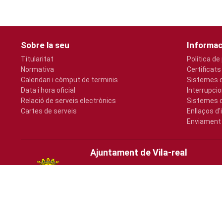
Sobre la seu
Informac
Titularitat
Política de
Normativa
Certificats
Calendari i còmput de terminis
Sistemes d
Data i hora oficial
Interrupcio
Relació de serveis electrònics
Sistemes d
Cartes de serveis
Enllaços d'
Enviament 
Ajuntament de Vila-real
Plaça Major, s/n
964547000
atencio@vila-real.es
www.vila-real.es/