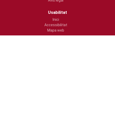
Avís legal
Usabilitat
Inici
Accessibilitat
Mapa web
Ajuntament de Vila-real
Plaça Major, s/n
964547000
atencio@vila-real.es
www.vila-real.es/