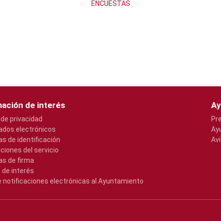
ENCUESTAS
ación de interés
Ay
 de privacidad
Pr
cados electrónicos
Ay
s de identificación
Avi
pciones del servicio
s de firma
 de interés
e notificaciones electrónicas al Ayuntamiento