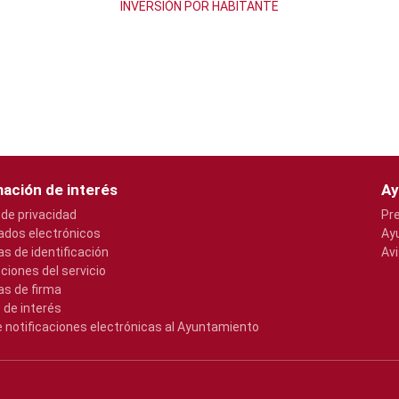
INVERSIÓN POR HABITANTE
ación de interés
Ay
 de privacidad
Pr
cados electrónicos
Ay
s de identificación
Avi
pciones del servicio
s de firma
 de interés
e notificaciones electrónicas al Ayuntamiento