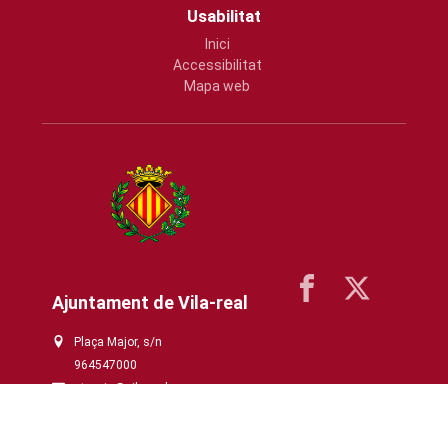
Usabilitat
Inici
Accessibilitat
Mapa web
Ajuntament de Vila-real
Plaça Major, s/n
964547000
atencio@vila-real.es
www.vila-real.es/